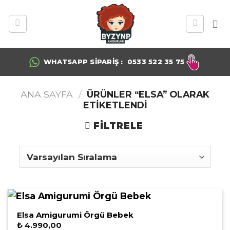
Skip
to
content
WHATSAPP SIPARIŞ : 0533 522 35 75
ANA SAYFA
/
ÜRÜNLER “ELSA” OLARAK
ETIKETLENDI
FILTRELE
Elsa Amigurumi Örgü Bebek
₺
4.990,00